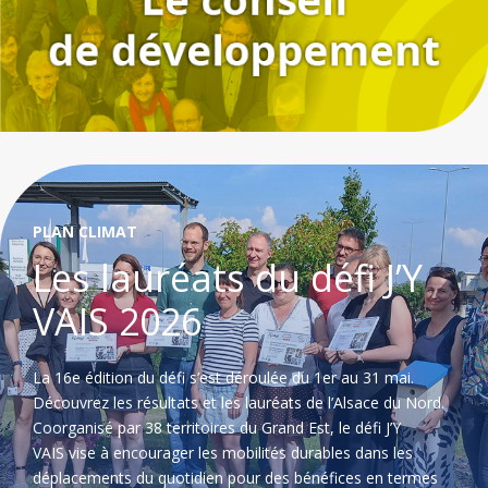
PLAN CLIMAT
Les lauréats du défi J’Y
VAIS 2026
La 16e édition du défi s’est déroulée du 1er au 31 mai.
Découvrez les résultats et les lauréats de l’Alsace du Nord.
Coorganisé par 38 territoires du Grand Est, le défi J’Y
VAIS vise à encourager les mobilités durables dans les
déplacements du quotidien pour des bénéfices en termes